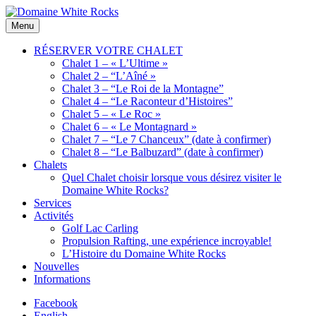
Skip
to
Location
Menu
Domaine
content
de
White
Chalets
RÉSERVER VOTRE CHALET
Rocks
de
Chalet 1 – « L’Ultime »
bois
Chalet 2 – “L’Aîné »
Chalet 3 – “Le Roi de la Montagne”
Chalet 4 – “Le Raconteur d’Histoires”
Chalet 5 – « Le Roc »
Chalet 6 – « Le Montagnard »
Chalet 7 – “Le 7 Chanceux” (date à confirmer)
Chalet 8 – “Le Balbuzard” (date à confirmer)
Chalets
Quel Chalet choisir lorsque vous désirez visiter le
Domaine White Rocks?
Services
Activités
Golf Lac Carling
Propulsion Rafting, une expérience incroyable!
L’Histoire du Domaine White Rocks
Nouvelles
Informations
Facebook
English