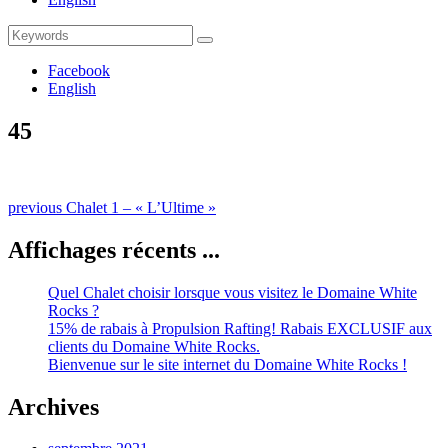
Search
Search
for:
Facebook
English
45
Naviguation
Previous
previous
Chalet 1 – « L’Ultime »
post:
dans
Affichages récents ...
les
publications
Quel Chalet choisir lorsque vous visitez le Domaine White
Rocks ?
15% de rabais à Propulsion Rafting! Rabais EXCLUSIF aux
clients du Domaine White Rocks.
Bienvenue sur le site internet du Domaine White Rocks !
Archives