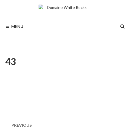
Skip
to
content
DOMAINE
Location
de
MENU
Chalets
WHITE
de
bois
ROCKS
43
Naviguation
dans
PREVIOUS