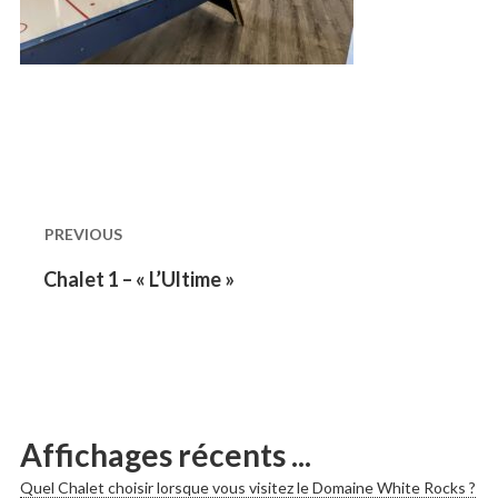
Naviguation
dans
PREVIOUS
les
Previous
Chalet 1 – « L’Ultime »
post:
publications
Affichages récents ...
Quel Chalet choisir lorsque vous visitez le Domaine White Rocks ?