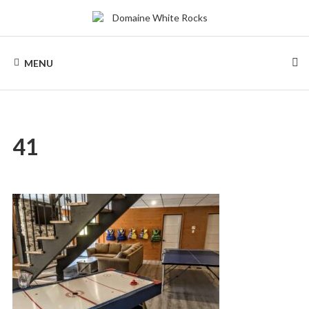
Skip
to
content
DOMAINE
Location
de
MENU
Chalets
WHITE
de
bois
ROCKS
41