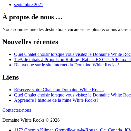
septembre 2021
À propos de nous …
Nous sommes une des destinations vacances les plus reconnus à Grenv
Nouvelles récentes
Quel Chalet choisir lorsque vous visitez le Domaine White Roc
15% de rabais à Propulsion Rafting! Rabais EXCLUSIF aux cl
Bienvenue sur le site internet du Domaine White Rocks !
Liens
Réservez votre Chalet au Domaine White Rocks
Quel Chalet choisir lorsque vous visitez le Domaine White Roc
Apprendre l’histoire de la mine White Rocks!
Contactez-nous
Domaine White Rocks © 2026
1172 Chemin Kilmar, Grenville-sur-la-Rouge, Qc, Canada, J0