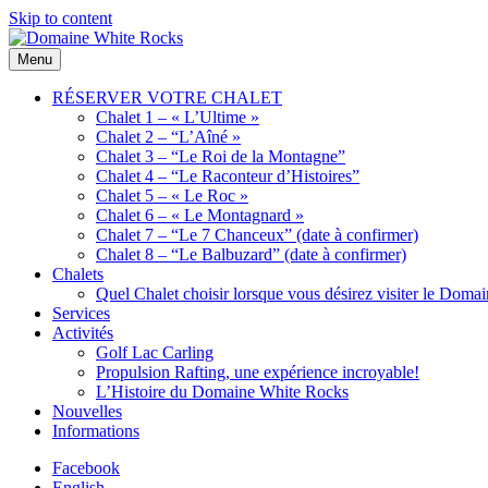
Skip to content
Menu
Domaine
Location
White
de
RÉSERVER VOTRE CHALET
Rocks
Chalets
Chalet 1 – « L’Ultime »
de bois
Chalet 2 – “L’Aîné »
Chalet 3 – “Le Roi de la Montagne”
Chalet 4 – “Le Raconteur d’Histoires”
Chalet 5 – « Le Roc »
Chalet 6 – « Le Montagnard »
Chalet 7 – “Le 7 Chanceux” (date à confirmer)
Chalet 8 – “Le Balbuzard” (date à confirmer)
Chalets
Quel Chalet choisir lorsque vous désirez visiter le Dom
Services
Activités
Golf Lac Carling
Propulsion Rafting, une expérience incroyable!
L’Histoire du Domaine White Rocks
Nouvelles
Informations
Facebook
English