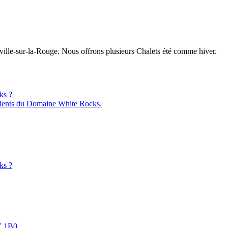
ille-sur-la-Rouge. Nous offrons plusieurs Chalets été comme hiver.
ks ?
ients du Domaine White Rocks.
ks ?
V 1B0