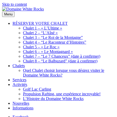
Skip to content
Menu
Domaine
Location
White
de
RÉSERVER VOTRE CHALET
Rocks
Chalets
Chalet 1 – « L’Ultime »
de bois
Chalet 2 – “L’Aîné »
Chalet 3 – “Le Roi de la Montagne”
Chalet 4 – “Le Raconteur d’Histoires”
Chalet 5 – « Le Roc »
Chalet 6 – « Le Montagnard »
Chalet 7 – “Le 7 Chanceux” (date à confirmer)
Chalet 8 – “Le Balbuzard” (date à confirmer)
Chalets
Quel Chalet choisir lorsque vous désirez visiter le
Domaine White Rocks?
Services
Activités
Golf Lac Carling
Propulsion Rafting, une expérience incroyable!
L’Histoire du Domaine White Rocks
Nouvelles
Informations
Facebook