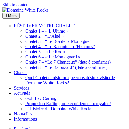
Skip to content
Menu
Domaine
Location
White
de
RÉSERVER VOTRE CHALET
Rocks
Chalets
Chalet 1 – « L’Ultime »
de bois
Chalet 2 – “L’Aîné »
Chalet 3 – “Le Roi de la Montagne”
Chalet 4 – “Le Raconteur d’Histoires”
Chalet 5 – « Le Roc »
Chalet 6 – « Le Montagnard »
Chalet 7 – “Le 7 Chanceux” (date à confirmer)
Chalet 8 – “Le Balbuzard” (date à confirmer)
Chalets
Quel Chalet choisir lorsque vous désirez visiter le
Domaine White Rocks?
Services
Activités
Golf Lac Carling
Propulsion Rafting, une expérience incroyable!
L’Histoire du Domaine White Rocks
Nouvelles
Informations
Facebook