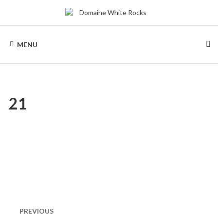
Skip
to
content
DOMAINE
Location
de
MENU
Chalets
WHITE
de
bois
ROCKS
21
Naviguation
dans
PREVIOUS