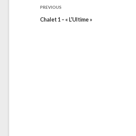
les
PREVIOUS
publications
Previous
Chalet 1 – « L’Ultime »
post: