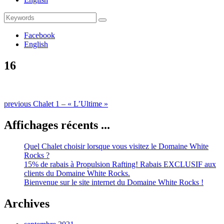
Search
Search
for:
Facebook
English
16
Naviguation
Previous
previous
Chalet 1 – « L’Ultime »
post:
dans
Affichages récents ...
les
publications
Quel Chalet choisir lorsque vous visitez le Domaine White
Rocks ?
15% de rabais à Propulsion Rafting! Rabais EXCLUSIF aux
clients du Domaine White Rocks.
Bienvenue sur le site internet du Domaine White Rocks !
Archives