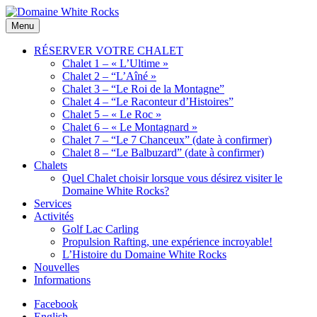
Skip
to
Location
Menu
Domaine
content
de
White
Chalets
RÉSERVER VOTRE CHALET
Rocks
de
Chalet 1 – « L’Ultime »
bois
Chalet 2 – “L’Aîné »
Chalet 3 – “Le Roi de la Montagne”
Chalet 4 – “Le Raconteur d’Histoires”
Chalet 5 – « Le Roc »
Chalet 6 – « Le Montagnard »
Chalet 7 – “Le 7 Chanceux” (date à confirmer)
Chalet 8 – “Le Balbuzard” (date à confirmer)
Chalets
Quel Chalet choisir lorsque vous désirez visiter le
Domaine White Rocks?
Services
Activités
Golf Lac Carling
Propulsion Rafting, une expérience incroyable!
L’Histoire du Domaine White Rocks
Nouvelles
Informations
Facebook
English